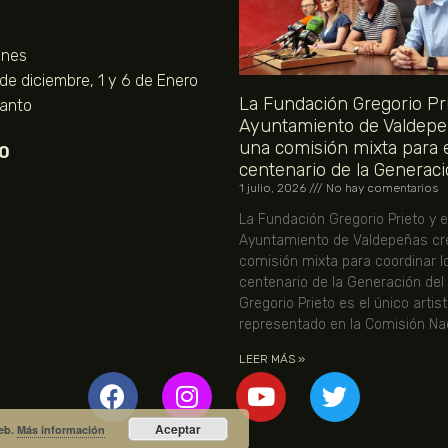
unes
 de diciembre, 1 y 6 de Enero
La Fundación Gregorio Pri
Santo
Ayuntamiento de Valdepe
una comisión mixta para 
O
centenario de la Generaci
1 julio, 2026
No hay comentarios
La Fundación Gregorio Prieto y e
Ayuntamiento de Valdepeñas cr
comisión mixta para coordinar l
centenario de la Generación del
Gregorio Prieto es el único artis
representado en la Comisión Nac
LEER MÁS »
Aceptar
web.
Más información