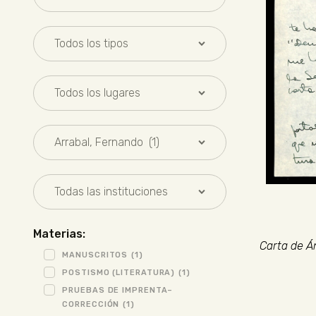
Materias:
Carta de Án
MANUSCRITOS
(1)
POSTISMO (LITERATURA)
(1)
PRUEBAS DE IMPRENTA–
CORRECCIÓN
(1)