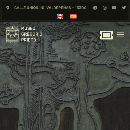
CALLE UNIÓN, 10. VALDEPEÑAS - 13300
MUSEO
GREGORIO
MUSEO
PRIETO
GREGORIO
PRIETO
GREGORIO PRIETO
MUSEO
ARCHIVO
CERTAMEN DE DIBUJO
FUNDACIÓN
TIENDA
NOTICIAS