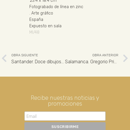
23.4
x 18.4 cm
Fotograbado de línea en zinc
.
Arte gráfico
España
Expuesto en sala
MI/48
OBRA SIGUIENTE
OBRA ANTERIOR
Santander. Doce dibujos de Gregorio Prieto. Busto de Riancho
Salamanca. Gregorio Prieto
Recibe nuestras noticias y
promociones