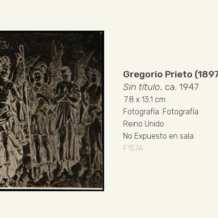
Gregorio Prieto (189
Sin título
, ca. 1947
7.8
x 13.1 cm
Fotografía
.
Fotografía
Reino Unido
No Expuesto en sala
F157A