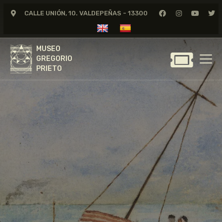
CALLE UNIÓN, 10. VALDEPEÑAS - 13300
MUSEO
GREGORIO
MUSEO
PRIETO
GREGORIO
PRIETO
GREGORIO PRIETO
MUSEO
ARCHIVO
CERTAMEN DE DIBUJO
FUNDACIÓN
TIENDA
NOTICIAS