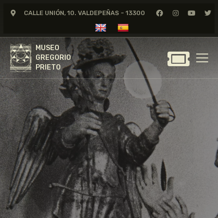
CALLE UNIÓN, 10. VALDEPEÑAS - 13300
MUSEO
GREGORIO
MUSEO
PRIETO
GREGORIO
PRIETO
GREGORIO PRIETO
MUSEO
ARCHIVO
CERTAMEN DE DIBUJO
FUNDACIÓN
TIENDA
NOTICIAS