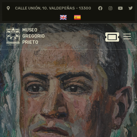
CALLE UNIÓN, 10. VALDEPEÑAS - 13300
MUSEO
GREGORIO
MUSEO
PRIETO
GREGORIO
PRIETO
GREGORIO PRIETO
MUSEO
ARCHIVO
CERTAMEN DE DIBUJO
FUNDACIÓN
TIENDA
NOTICIAS