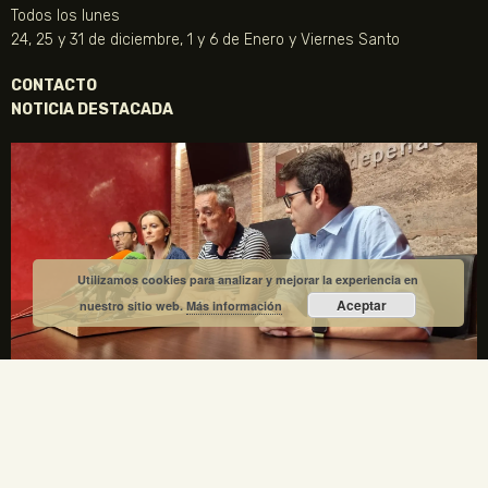
Todos los lunes
24, 25 y 31 de diciembre, 1 y 6 de Enero y Viernes Santo
CONTACTO
NOTICIA DESTACADA
Utilizamos cookies para analizar y mejorar la experiencia en
Aceptar
nuestro sitio web.
Más información
La Fundación Gregorio Prieto y el Ayuntamiento de
Valdepeñas crean una comisión mixta para el
centenario de la Generación del 27
1 julio, 2026
No hay comentarios