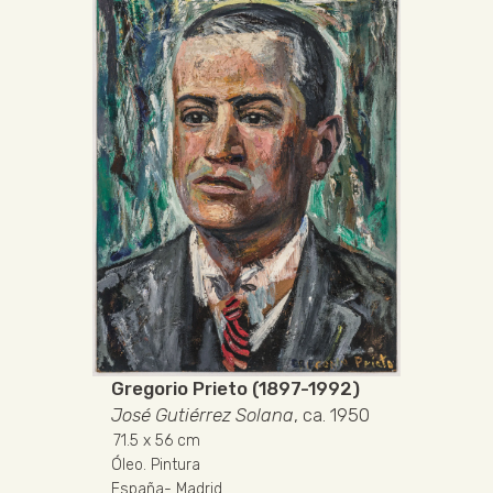
Gregorio Prieto (1897-1992)
José Gutiérrez Solana
, ca. 1950
71.5
x 56 cm
Óleo
.
Pintura
España
-
Madrid