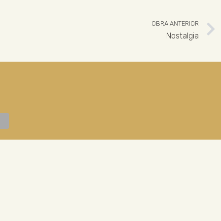
OBRA ANTERIOR
Nostalgia
 926 324 965
ENLACES LEGALES