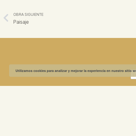
OBRA SIGUIENTE
Paisaje
Utilizamos cookies para analizar y mejorar la experiencia en nuestro sitio 
MUSEO GREGO
ABIERTO