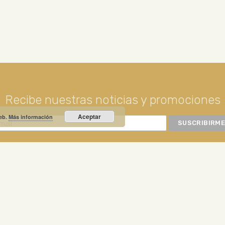
Recibe nuestras noticias y promociones
Aceptar
web.
Más información
RIO PRIETO
Calle Unión, 10. Valdepeñas - 13300
+34
NOTICIA DESTACADA