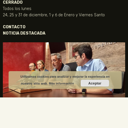
CERRADO
Todos los lunes
24, 25 y 31 de diciembre, 1 y 6 de Enero y Viernes Santo
CONTACTO
NOTICIA DESTACADA
Utilizamos cookies para analizar y mejorar la experiencia en
Aceptar
nuestro sitio web.
Más información
La Fundación Gregorio Prieto y el Ayuntamiento de
Valdepeñas crean una comisión mixta para el
centenario de la Generación del 27