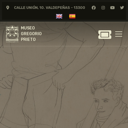
CALLE UNIÓN, 10. VALDEPEÑAS - 13300
MUSEO
GREGORIO
MUSEO
PRIETO
GREGORIO
PRIETO
GREGORIO PRIETO
MUSEO
ARCHIVO
CERTAMEN DE DIBUJO
FUNDACIÓN
TIENDA
NOTICIAS