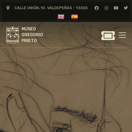
CALLE UNIÓN, 10. VALDEPEÑAS - 13300
MUSEO
GREGORIO
MUSEO
PRIETO
GREGORIO
PRIETO
GREGORIO PRIETO
MUSEO
ARCHIVO
CERTAMEN DE DIBUJO
FUNDACIÓN
TIENDA
NOTICIAS