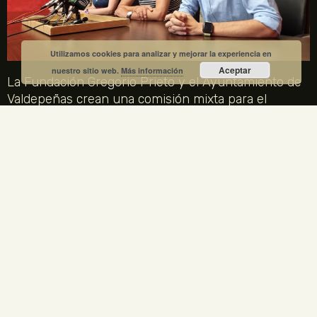
Utilizamos cookies para analizar y mejorar la experiencia en
Aceptar
nuestro sitio web.
Más información
La Fundación Gregorio Prieto y el Ayuntamiento de
Valdepeñas crean una comisión mixta para el
centenario de la Generación del 27
1 julio, 2026
No hay comentarios
La Fundación Gregorio Prieto y el Ayuntamiento de Valdepeñas
crean una comisión mixta para coordinar los actos del centenario
de la Generación del 27 en 2027. Gregorio Prieto es el único
artista plástico representado en la Comisión Nacional.
LEER MÁS »
ENLACES LEGALES
TU CUENTA