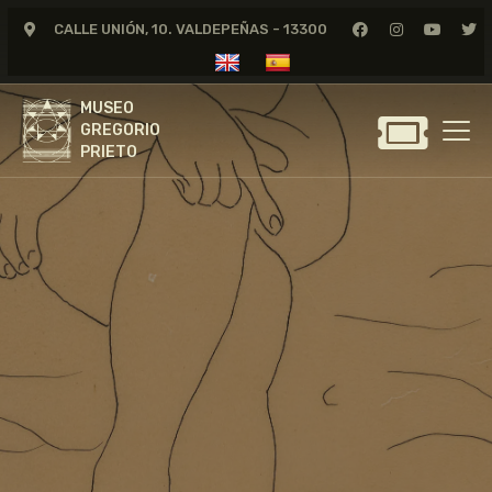
CALLE UNIÓN, 10. VALDEPEÑAS - 13300
MUSEO
GREGORIO
MUSEO
PRIETO
GREGORIO
PRIETO
GREGORIO PRIETO
MUSEO
ARCHIVO
CERTAMEN DE DIBUJO
FUNDACIÓN
TIENDA
NOTICIAS