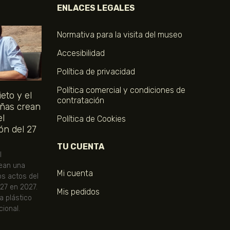
ENLACES LEGALES
Normativa para la visita del museo
Accesibilidad
Política de privacidad
Política comercial y condiciones de
eto y el
contratación
ñas crean
el
Política de Cookies
ón del 27
TU CUENTA
l
ean una
Mi cuenta
os actos del
 27 en 2027.
Mis pedidos
ta plástico
ional.