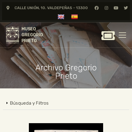
CALLE UNIÓN, 10. VALDEPEÑAS - 13300
MUSEO
GREGORIO
MUSEO
PRIETO
GREGORIO
PRIETO
GREGORIO PRIETO
MUSEO
Archivo Gregorio
ARCHIVO
Prieto
CERTAMEN DE DIBUJO
FUNDACIÓN
TIENDA
Búsqueda y Filtros
NOTICIAS