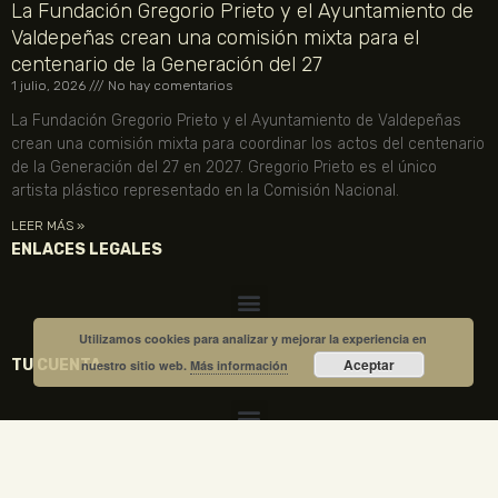
La Fundación Gregorio Prieto y el Ayuntamiento de
Valdepeñas crean una comisión mixta para el
centenario de la Generación del 27
1 julio, 2026
No hay comentarios
La Fundación Gregorio Prieto y el Ayuntamiento de Valdepeñas
crean una comisión mixta para coordinar los actos del centenario
de la Generación del 27 en 2027. Gregorio Prieto es el único
artista plástico representado en la Comisión Nacional.
LEER MÁS »
ENLACES LEGALES
Utilizamos cookies para analizar y mejorar la experiencia en
Aceptar
TU CUENTA
nuestro sitio web.
Más información
VISITA NUESTRA TIENDA