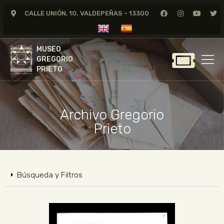
CALLE UNIÓN, 10. VALDEPEÑAS - 13300
MUSEO
GREGORIO
MUSEO
PRIETO
GREGORIO
PRIETO
GREGORIO PRIETO
MUSEO
Archivo Gregorio
ARCHIVO
Prieto
CERTAMEN DE DIBUJO
FUNDACIÓN
TIENDA
Búsqueda y Filtros
NOTICIAS