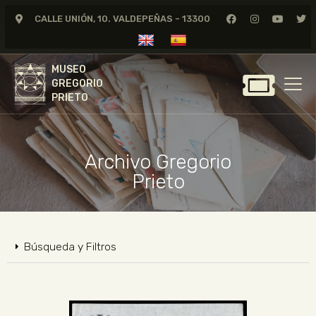
CALLE UNIÓN, 10. VALDEPEÑAS - 13300
MUSEO
GREGORIO
MUSEO
PRIETO
GREGORIO
PRIETO
GREGORIO PRIETO
MUSEO
Archivo Gregorio
ARCHIVO
Prieto
CERTAMEN DE DIBUJO
FUNDACIÓN
TIENDA
Búsqueda y Filtros
NOTICIAS