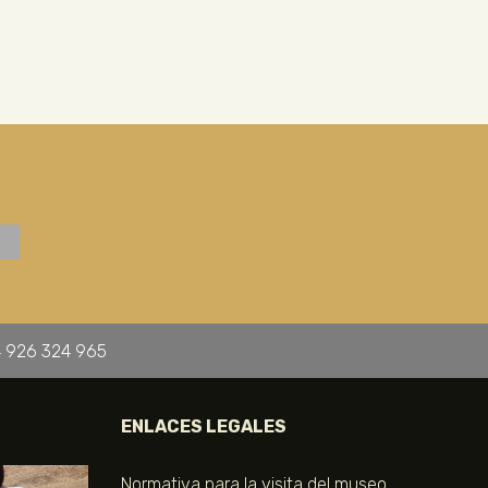
 926 324 965
ENLACES LEGALES
Normativa para la visita del museo