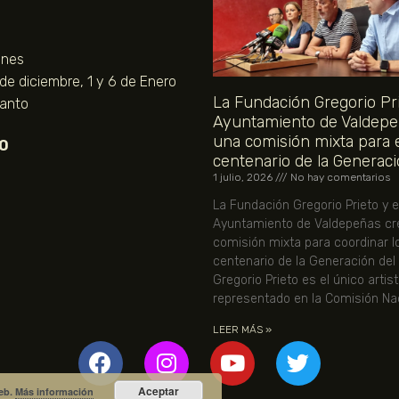
unes
 de diciembre, 1 y 6 de Enero
La Fundación Gregorio Pri
Santo
Ayuntamiento de Valdepe
una comisión mixta para 
O
centenario de la Generaci
1 julio, 2026
No hay comentarios
La Fundación Gregorio Prieto y e
Ayuntamiento de Valdepeñas cr
comisión mixta para coordinar l
centenario de la Generación del
Gregorio Prieto es el único artis
representado en la Comisión Nac
LEER MÁS »
Aceptar
web.
Más información