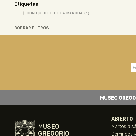
Etiquetas:
DON QUIJOTE DE LA MANCHA
(1)
BORRAR FILTROS
MUSEO GREGO
ABIERTO
MUSEO
Martes a sá
GREGORIO
Domingos y 