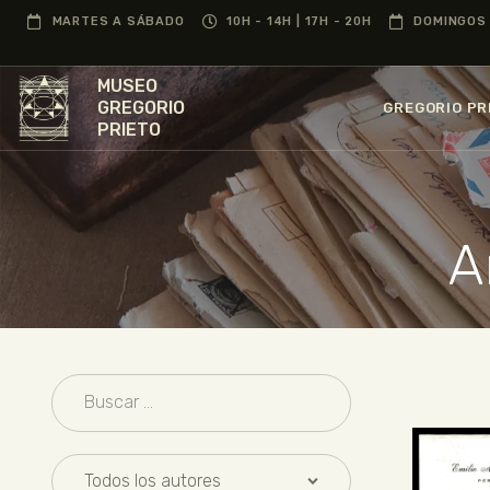
MARTES A SÁBADO
10H - 14H | 17H - 20H
DOMINGOS 
MUSEO
GREGORIO
GREGORIO PR
PRIETO
A