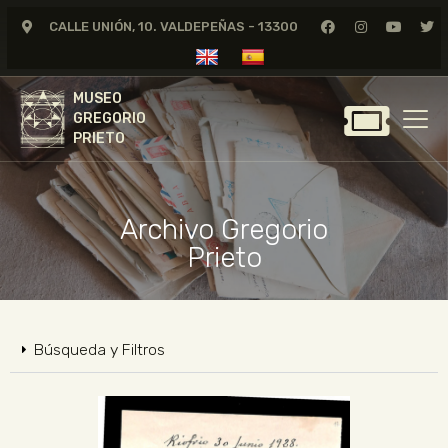
CALLE UNIÓN, 10. VALDEPEÑAS - 13300
MUSEO
GREGORIO
MUSEO
PRIETO
GREGORIO
PRIETO
GREGORIO PRIETO
MUSEO
Archivo Gregorio
ARCHIVO
Prieto
CERTAMEN DE DIBUJO
FUNDACIÓN
TIENDA
Búsqueda y Filtros
NOTICIAS