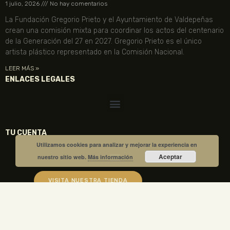
1 julio, 2026
No hay comentarios
La Fundación Gregorio Prieto y el Ayuntamiento de Valdepeñas
crean una comisión mixta para coordinar los actos del centenario
de la Generación del 27 en 2027. Gregorio Prieto es el único
artista plástico representado en la Comisión Nacional.
LEER MÁS »
ENLACES LEGALES
TU CUENTA
Utilizamos cookies para analizar y mejorar la experiencia en
Aceptar
nuestro sitio web.
Más información
VISITA NUESTRA TIENDA
COMPRA TUS ENTRADAS