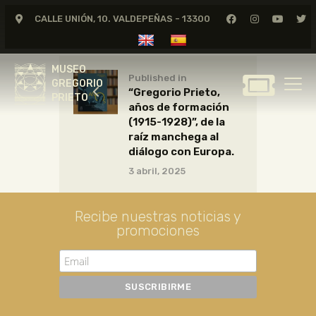
CALLE UNIÓN, 10. VALDEPEÑAS - 13300
MUSEO
GREGORIO
MUSEO
PRIETO
Published in
GREGORIO
“Gregorio Prieto,
PRIETO
años de formación
GREGORIO PRIETO
(1915-1928)”, de la
MUSEO
raíz manchega al
diálogo con Europa.
ARCHIVO
3 abril, 2025
CERTAMEN DE DIBUJO
FUNDACIÓN
Recibe nuestras noticias y
TIENDA
promociones
NOTICIAS