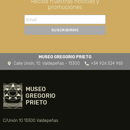
Recibe nuestras noticias y
promociones
MUSEO GREGORIO PRIETO
Calle Unión, 10. Valdepeñas - 13300
+34 926 324 965
MUSEO
GREGORIO
PRIETO
C/Unión 10 13300 Valdepeñas