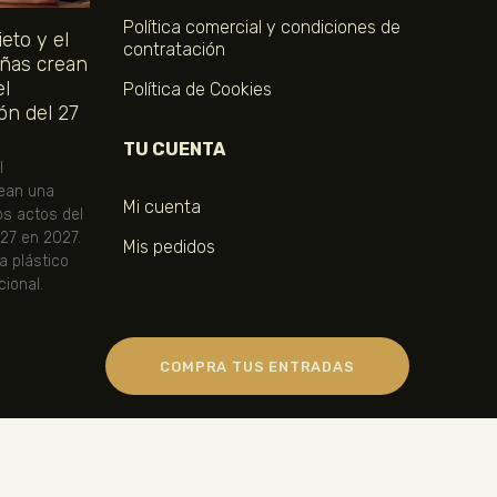
Política comercial y condiciones de
eto y el
contratación
ñas crean
el
Política de Cookies
ón del 27
TU CUENTA
l
ean una
Mi cuenta
os actos del
 27 en 2027.
Mis pedidos
ta plástico
ional.
COMPRA TUS ENTRADAS