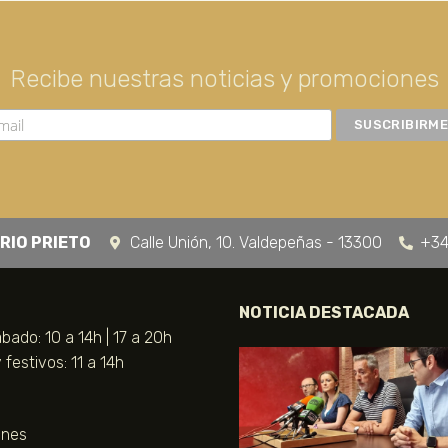
Recibe nuestras noticias y promociones
RIO PRIETO
Calle Unión, 10. Valdepeñas - 13300
+34
NOTICIA DESTACADA
bado: 10 a 14h | 17 a 20h
festivos: 11 a 14h
unes