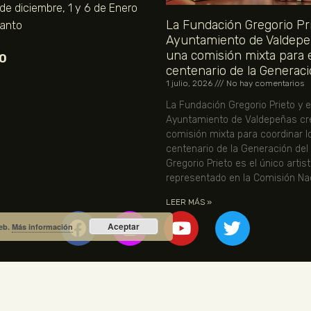
 de diciembre, 1 y 6 de Enero
La Fundación Gregorio Pri
Santo
Ayuntamiento de Valdepe
una comisión mixta para 
O
centenario de la Generaci
1 julio, 2026
No hay comentarios
La Fundación Gregorio Prieto y e
Ayuntamiento de Valdepeñas cr
comisión mixta para coordinar l
centenario de la Generación del
Gregorio Prieto es el único artis
representado en la Comisión Nac
LEER MÁS »
Aceptar
web.
Más información