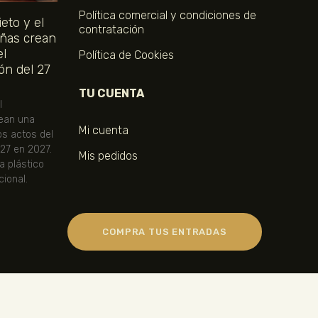
Política comercial y condiciones de
eto y el
contratación
ñas crean
el
Política de Cookies
ón del 27
TU CUENTA
l
ean una
Mi cuenta
os actos del
 27 en 2027.
Mis pedidos
ta plástico
ional.
COMPRA TUS ENTRADAS