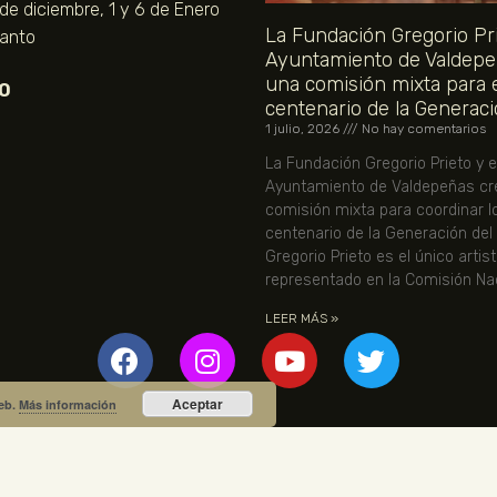
 de diciembre, 1 y 6 de Enero
La Fundación Gregorio Pri
Santo
Ayuntamiento de Valdepe
una comisión mixta para 
O
centenario de la Generaci
1 julio, 2026
No hay comentarios
La Fundación Gregorio Prieto y e
Ayuntamiento de Valdepeñas cr
comisión mixta para coordinar l
centenario de la Generación del
Gregorio Prieto es el único artis
representado en la Comisión Nac
LEER MÁS »
Aceptar
web.
Más información