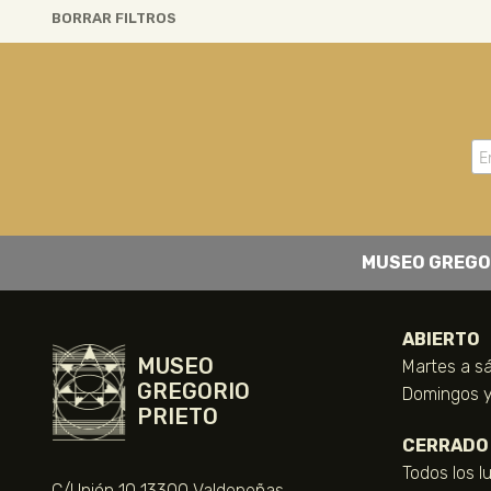
BORRAR FILTROS
MUSEO GREGO
ABIERTO
MUSEO
Martes a sá
GREGORIO
Domingos y 
PRIETO
CERRADO
Todos los l
C/Unión 10 13300 Valdepeñas