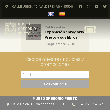
CALLE UNIÓN, 10. VALDEPEÑAS - 13300
MUSEO
GREGORIO
MUSEO
PRIETO
Published in
GREGORIO
Exposición “Gregorio
PRIETO
Prieto y sus libros”
GREGORIO PRIETO
5 septiembre, 2018
MUSEO
ARCHIVO
Recibe nuestras noticias y
CERTAMEN DE DIBUJO
promociones
FUNDACIÓN
TIENDA
NOTICIAS
MUSEO GREGORIO PRIETO
Calle Unión, 10. Valdepeñas - 13300
+34 926 324 965