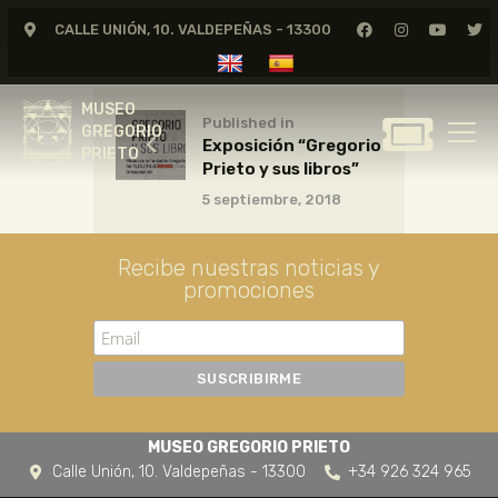
CALLE UNIÓN, 10. VALDEPEÑAS - 13300
MUSEO
GREGORIO
MUSEO
PRIETO
Published in
GREGORIO
Exposición “Gregorio
PRIETO
Prieto y sus libros”
GREGORIO PRIETO
5 septiembre, 2018
MUSEO
ARCHIVO
Recibe nuestras noticias y
CERTAMEN DE DIBUJO
promociones
FUNDACIÓN
TIENDA
NOTICIAS
MUSEO GREGORIO PRIETO
Calle Unión, 10. Valdepeñas - 13300
+34 926 324 965