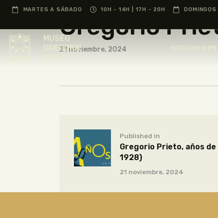
MARTES A SÁBADO
10H - 14H | 17H - 20H
DOMINGOS 
Gregorio Priet
MUSEO
GREGORIO
GREGORIO PR
21 noviembre, 2024
PRIETO
Published in
Gregorio Prieto, años de
1928)
21 noviembre, 2024