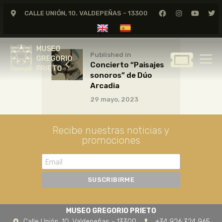
CALLE UNIÓN, 10. VALDEPEÑAS - 13300
MUSEO
GREGORIO
MUSEO
PRIETO
Published in
GREGORIO
Concierto “Paisajes
PRIETO
sonoros” de Dúo
GREGORIO PRIETO
Arcadia
MUSEO
29 mayo, 2023
ARCHIVO
CERTAMEN DE DIBUJO
Recibe nuestras noticias y
promociones
FUNDACIÓN
TIENDA
NOTICIAS
MUSEO GREGORIO PRIETO
Calle Unión, 10. Valdepeñas - 13300
+34 926 324 965