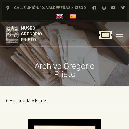
CALLE UNIÓN, 10. VALDEPEÑAS - 13300
MUSEO
GREGORIO
MUSEO
PRIETO
GREGORIO
PRIETO
GREGORIO PRIETO
MUSEO
Archivo Gregorio
ARCHIVO
Prieto
CERTAMEN DE DIBUJO
FUNDACIÓN
TIENDA
Búsqueda y Filtros
NOTICIAS