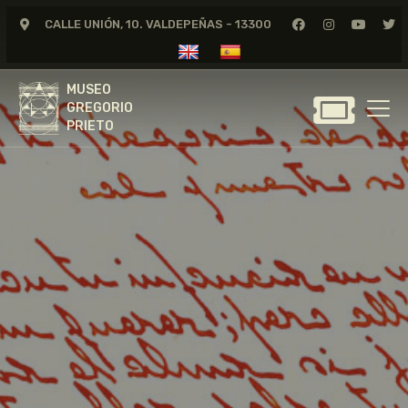
CALLE UNIÓN, 10. VALDEPEÑAS - 13300
MUSEO
GREGORIO
MUSEO
PRIETO
GREGORIO
PRIETO
GREGORIO PRIETO
MUSEO
ARCHIVO
CERTAMEN DE DIBUJO
FUNDACIÓN
TIENDA
NOTICIAS