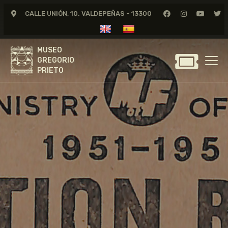
CALLE UNIÓN, 10. VALDEPEÑAS - 13300
MUSEO
GREGORIO
MUSEO
PRIETO
GREGORIO
PRIETO
GREGORIO PRIETO
MUSEO
ARCHIVO
CERTAMEN DE DIBUJO
FUNDACIÓN
TIENDA
NOTICIAS