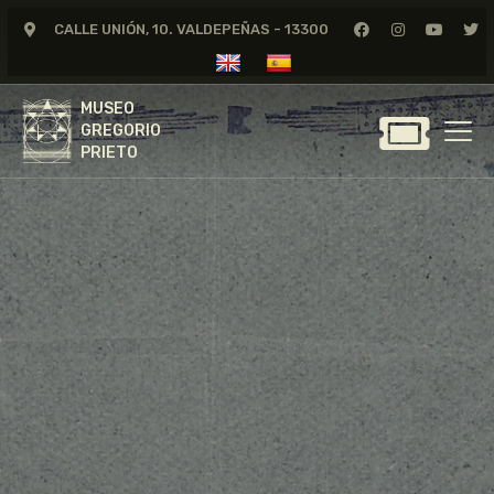
CALLE UNIÓN, 10. VALDEPEÑAS - 13300
MUSEO
GREGORIO
MUSEO
PRIETO
GREGORIO
PRIETO
GREGORIO PRIETO
MUSEO
ARCHIVO
CERTAMEN DE DIBUJO
FUNDACIÓN
TIENDA
NOTICIAS