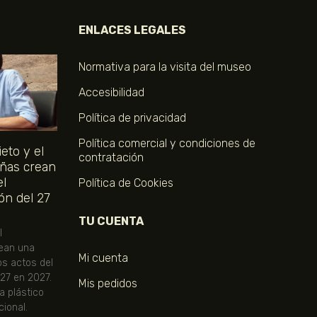
ENLACES LEGALES
Normativa para la visita del museo
Accesibilidad
Política de privacidad
Política comercial y condiciones de
eto y el
contratación
ñas crean
el
Política de Cookies
ón del 27
TU CUENTA
l
ean una
Mi cuenta
os actos del
 27 en 2027.
Mis pedidos
ta plástico
ional.