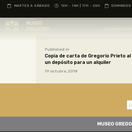
MARTES A SÁBADO
10H - 14H | 17H - 20H
DOMINGOS 
MUSEO
GREGORIO
GREGORIO PR
PRIETO
Published in
Copia de carta de Gregorio Prieto a
un depósito para un alquiler
19 octubre, 2018
MUSEO GREGO