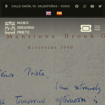
CALLE UNIÓN, 10. VALDEPEÑAS - 13300
MUSEO
GREGORIO
MUSEO
PRIETO
GREGORIO
PRIETO
GREGORIO PRIETO
MUSEO
ARCHIVO
CERTAMEN DE DIBUJO
FUNDACIÓN
TIENDA
NOTICIAS