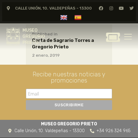
CALLE UNIÓN, 10. VALDEPEÑAS - 13300
MUSEO
GREGORIO
MUSEO
PRIETO
Published in
GREGORIO
Carta de Sagrario Torres a
PRIETO
Gregorio Prieto
GREGORIO PRIETO
2 enero, 2019
MUSEO
ARCHIVO
Recibe nuestras noticias y
CERTAMEN DE DIBUJO
promociones
FUNDACIÓN
TIENDA
NOTICIAS
MUSEO GREGORIO PRIETO
Calle Unión, 10. Valdepeñas - 13300
+34 926 324 965