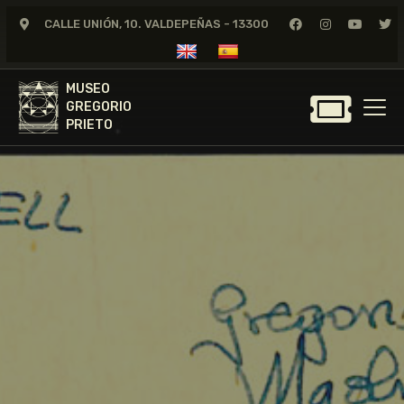
CALLE UNIÓN, 10. VALDEPEÑAS - 13300
MUSEO
GREGORIO
MUSEO
PRIETO
GREGORIO
PRIETO
GREGORIO PRIETO
MUSEO
ARCHIVO
CERTAMEN DE DIBUJO
FUNDACIÓN
TIENDA
NOTICIAS