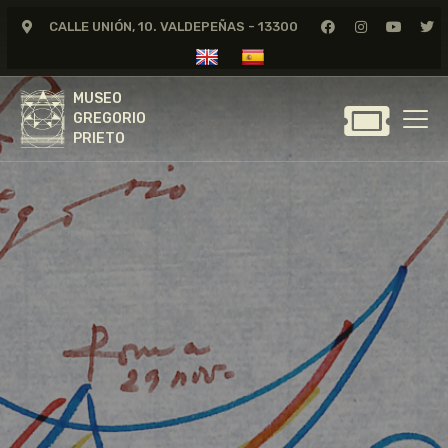
CALLE UNIÓN, 10. VALDEPEÑAS - 13300
MUSEO
GREGORIO
MUSEO
PRIETO
GREGORIO
PRIETO
GREGORIO PRIETO
MUSEO
ARCHIVO
CERTAMEN DE DIBUJO
FUNDACIÓN
TIENDA
NOTICIAS