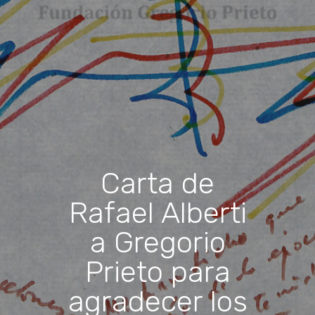
Carta de
Rafael Alberti
a Gregorio
Prieto para
agradecer los