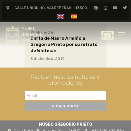
CALLE UNIÓN, 10. VALDEPEÑAS - 13300
MUSEO
GREGORIO
MUSEO
PRIETO
Published in
GREGORIO
Carta de Mauro Armiño a
PRIETO
Gregorio Prieto por su retrato
GREGORIO PRIETO
de Whitman
MUSEO
3 diciembre, 2019
ARCHIVO
CERTAMEN DE DIBUJO
Recibe nuestras noticias y
promociones
FUNDACIÓN
TIENDA
NOTICIAS
MUSEO GREGORIO PRIETO
Calle Unión, 10. Valdepeñas - 13300
+34 926 324 965