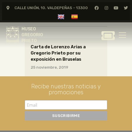
CALLE UNIÓN, 10. VALDEPEÑAS - 13300
CARTAS02_06_009
MUSEO
GREGORIO
MUSEO
PRIETO
GREGORIO
PRIETO
Carta de Lorenzo Arias a
GREGORIO PRIETO
Gregorio Prieto por su
MUSEO
exposición en Bruselas
ARCHIVO
25 noviembre, 2019
CERTAMEN DE DIBUJO
FUNDACIÓN
Recibe nuestras noticias y
promociones
TIENDA
NOTICIAS