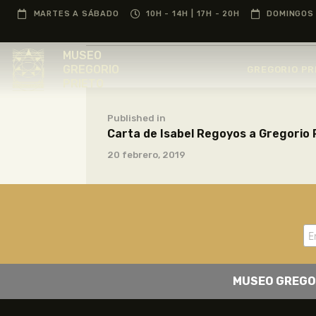
MARTES A SÁBADO
10H - 14H | 17H - 20H
DOMINGOS 
MUSEO
GREGORIO
GREGORIO PR
PRIETO
Published in
Carta de Isabel Regoyos a Gregorio 
20 febrero, 2019
MUSEO GREGO