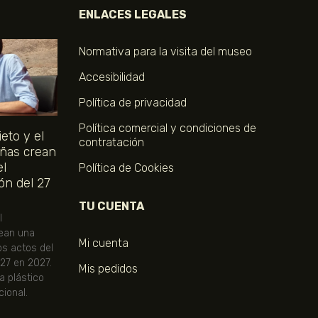
ENLACES LEGALES
Normativa para la visita del museo
Accesibilidad
Política de privacidad
Política comercial y condiciones de
eto y el
contratación
ñas crean
el
Política de Cookies
ón del 27
TU CUENTA
l
ean una
Mi cuenta
os actos del
 27 en 2027.
Mis pedidos
ta plástico
ional.