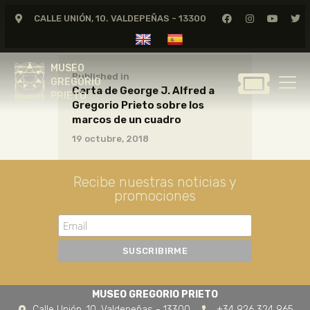
CALLE UNIÓN, 10. VALDEPEÑAS - 13300
MUSEO
GREGORIO
MUSEO
PRIETO
Published in
GREGORIO
Carta de George J. Alfred a
PRIETO
Gregorio Prieto sobre los
GREGORIO PRIETO
marcos de un cuadro
MUSEO
19 octubre, 2018
ARCHIVO
CERTAMEN DE DIBUJO
Recibe nuestras noticias y
promociones
FUNDACIÓN
TIENDA
NOTICIAS
MUSEO GREGORIO PRIETO
Calle Unión, 10. Valdepeñas - 13300
+34 926 324 965