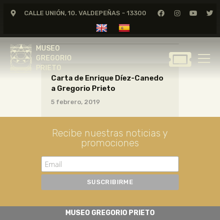
CALLE UNIÓN, 10. VALDEPEÑAS - 13300
CARTAS06_07_008
MUSEO
GREGORIO
MUSEO
PRIETO
GREGORIO
PRIETO
Carta de Enrique Díez-Canedo
GREGORIO PRIETO
a Gregorio Prieto
MUSEO
5 febrero, 2019
ARCHIVO
CERTAMEN DE DIBUJO
Recibe nuestras noticias y
promociones
FUNDACIÓN
TIENDA
NOTICIAS
MUSEO GREGORIO PRIETO