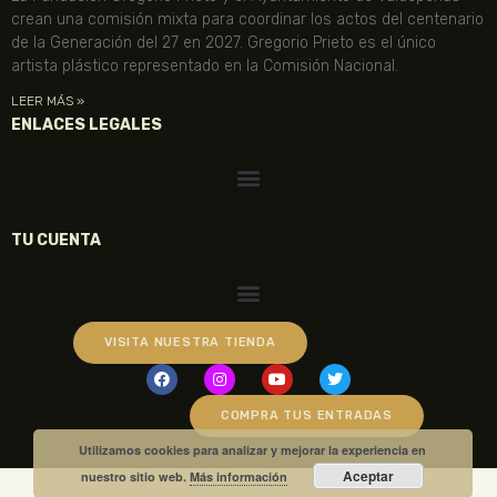
crean una comisión mixta para coordinar los actos del centenario
de la Generación del 27 en 2027. Gregorio Prieto es el único
artista plástico representado en la Comisión Nacional.
LEER MÁS »
ENLACES LEGALES
TU CUENTA
VISITA NUESTRA TIENDA
COMPRA TUS ENTRADAS
Utilizamos cookies para analizar y mejorar la experiencia en
Aceptar
nuestro sitio web.
Más información