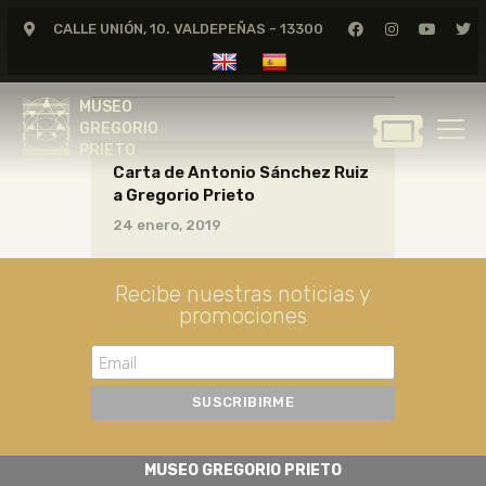
CALLE UNIÓN, 10. VALDEPEÑAS - 13300
CARTAS17_08_001
MUSEO
GREGORIO
MUSEO
PRIETO
GREGORIO
PRIETO
Carta de Antonio Sánchez Ruiz
GREGORIO PRIETO
a Gregorio Prieto
MUSEO
24 enero, 2019
ARCHIVO
CERTAMEN DE DIBUJO
Recibe nuestras noticias y
promociones
FUNDACIÓN
TIENDA
NOTICIAS
MUSEO GREGORIO PRIETO