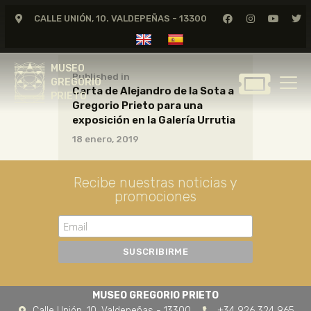
CALLE UNIÓN, 10. VALDEPEÑAS - 13300
MUSEO
GREGORIO
MUSEO
PRIETO
Published in
GREGORIO
Carta de Alejandro de la Sota a
PRIETO
Gregorio Prieto para una
GREGORIO PRIETO
exposición en la Galería Urrutia
MUSEO
18 enero, 2019
ARCHIVO
CERTAMEN DE DIBUJO
Recibe nuestras noticias y
promociones
FUNDACIÓN
TIENDA
NOTICIAS
MUSEO GREGORIO PRIETO
Calle Unión, 10. Valdepeñas - 13300
+34 926 324 965