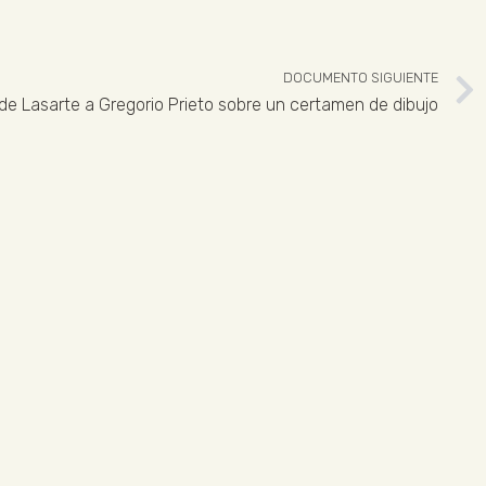
DOCUMENTO SIGUIENTE
de Lasarte a Gregorio Prieto sobre un certamen de dibujo
 926 324 965
ENLACES LEGALES