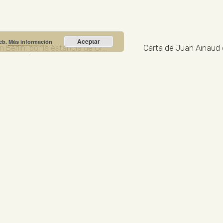
Aceptar
web.
Más información
Certificado de David Carreño, del Consulado de España en Berlín, por la estancia de Gregorio Prieto
Carta de Juan Ainaud 
Recibe nuestras noticias y promociones
RIO PRIETO
Calle Unión, 10. Valdepeñas - 13300
+34
NOTICIA DESTACADA