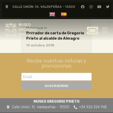
CALLE UNIÓN, 10. VALDEPEÑAS - 13300
MUSEO
GREGORIO
MUSEO
PRIETO
Published in
GREGORIO
Borrador de carta de Gregorio
PRIETO
Prieto al alcalde de Almagro
GREGORIO PRIETO
19 octubre, 2018
MUSEO
ARCHIVO
Recibe nuestras noticias y
CERTAMEN DE DIBUJO
promociones
FUNDACIÓN
TIENDA
NOTICIAS
MUSEO GREGORIO PRIETO
Calle Unión, 10. Valdepeñas - 13300
+34 926 324 965