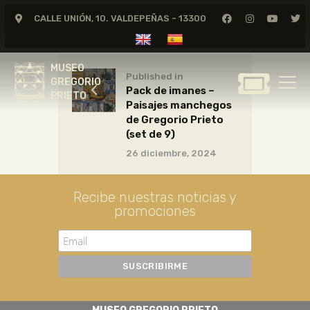
CALLE UNIÓN, 10. VALDEPEÑAS - 13300
MUSEO
GREGORIO
MUSEO
PRIETO
Published in
GREGORIO
Pack de imanes –
PRIETO
Paisajes manchegos
GREGORIO PRIETO
de Gregorio Prieto
MUSEO
(set de 9)
26 diciembre, 2024
ARCHIVO
CERTAMEN DE DIBUJO
Recibe nuestras noticias y
FUNDACIÓN
promociones
TIENDA
NOTICIAS