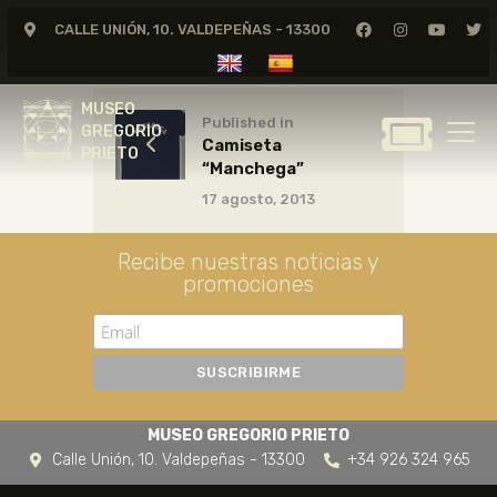
CALLE UNIÓN, 10. VALDEPEÑAS - 13300
MUSEO
GREGORIO
MUSEO
PRIETO
Published in
GREGORIO
Camiseta
PRIETO
“Manchega”
GREGORIO PRIETO
17 agosto, 2013
MUSEO
ARCHIVO
Recibe nuestras noticias y
promociones
CERTAMEN DE DIBUJO
FUNDACIÓN
TIENDA
NOTICIAS
MUSEO GREGORIO PRIETO
Calle Unión, 10. Valdepeñas - 13300
+34 926 324 965