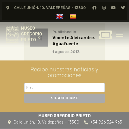
CALLE UNIÓN, 10. VALDEPEÑAS - 13300
MUSEO
GREGORIO
MUSEO
PRIETO
Published in
GREGORIO
Vicente Aleixandre.
PRIETO
Aguafuerte
GREGORIO PRIETO
1 agosto, 2013
MUSEO
ARCHIVO
Recibe nuestras noticias y
CERTAMEN DE DIBUJO
promociones
FUNDACIÓN
TIENDA
NOTICIAS
MUSEO GREGORIO PRIETO
Calle Unión, 10. Valdepeñas - 13300
+34 926 324 965