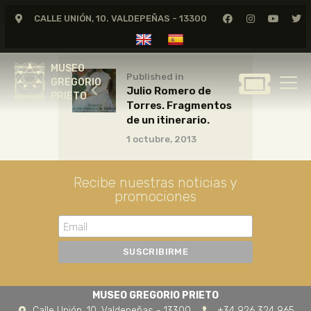
CALLE UNIÓN, 10. VALDEPEÑAS - 13300
MUSEO
GREGORIO
MUSEO
PRIETO
Published in
GREGORIO
Julio Romero de
PRIETO
Torres. Fragmentos
GREGORIO PRIETO
de un itinerario.
MUSEO
1 octubre, 2013
ARCHIVO
CERTAMEN DE DIBUJO
Recibe nuestras noticias y
promociones
FUNDACIÓN
TIENDA
NOTICIAS
MUSEO GREGORIO PRIETO
Calle Unión, 10. Valdepeñas - 13300
+34 926 324 965