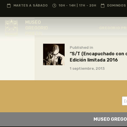
MARTES A SÁBADO
10H - 14H | 17H - 20H
DOMINGOS 
MUSEO
GREGORIO
GREGORIO PR
PRIETO
Published in
“S/T (Encapuchado con c
Edición limitada 2016
1 septiembre, 2013
MUSEO GREGO