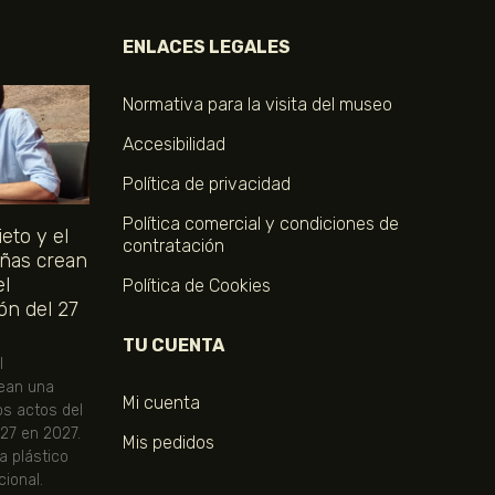
ENLACES LEGALES
Normativa para la visita del museo
Accesibilidad
Política de privacidad
Política comercial y condiciones de
eto y el
contratación
ñas crean
el
Política de Cookies
ón del 27
TU CUENTA
l
ean una
Mi cuenta
os actos del
 27 en 2027.
Mis pedidos
ta plástico
ional.