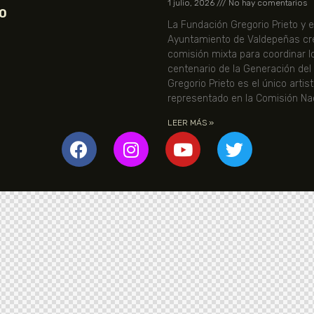
1 julio, 2026
No hay comentarios
O
La Fundación Gregorio Prieto y e
Ayuntamiento de Valdepeñas cr
comisión mixta para coordinar l
centenario de la Generación del
Gregorio Prieto es el único artis
representado en la Comisión Nac
LEER MÁS »