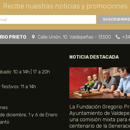
Recibe nuestras noticias y promociones
RIO PRIETO
Calle Unión, 10. Valdepeñas - 13300
+34
NOTICIA DESTACADA
bado: 10 a 14h | 17 a 20h
festivos: 11 a 14h
La Fundación Gregorio Pri
unes
Ayuntamiento de Valdepe
 de diciembre, 1 y 6 de Enero
una comisión mixta para 
Santo
centenario de la Generaci