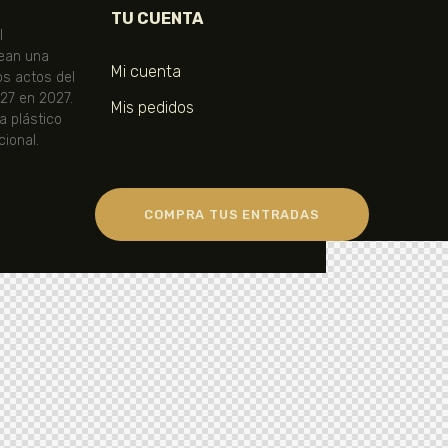
TU CUENTA
l
ean una
Mi cuenta
os actos del
 27 en 2027.
Mis pedidos
ta plástico
ional.
COMPRA TUS ENTRADAS