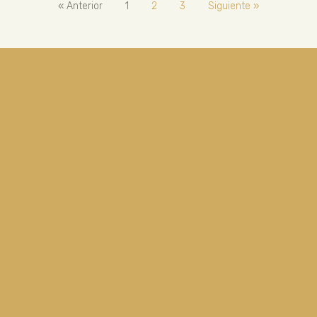
« Anterior
1
2
3
Siguiente »